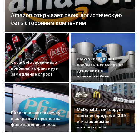
Amazon открывает свою логистическую
сеть сторонним компаниям
BMW увеличивает
Coca-Cola увеличивает
прибыль, несмотря на
прибыль, но фиксирует
давление на
замедление спроса
электромобили
McDonald’s фиксирует
Pfizer снижает выручку
падение продаж в США
и сокращает прогноз на
из-за экономии
фоне падения спроса
потребителей