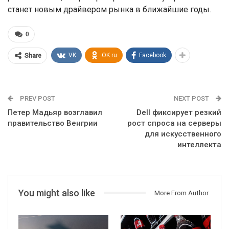
станет новым драйвером рынка в ближайшие годы.
0
VK
OK.ru
Facebook
Share
PREV POST
NEXT POST
Петер Мадьяр возглавил
Dell фиксирует резкий
правительство Венгрии
рост спроса на серверы
для искусственного
интеллекта
You might also like
More From Author