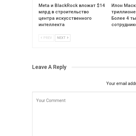
Meta и BlackRock вложат $14
Илон Маск
млрд в строительство
триллионе
центра искусственного
Более 4 ты
интеллекта
сотрудник
PREV
NEXT
Leave A Reply
Your email addr