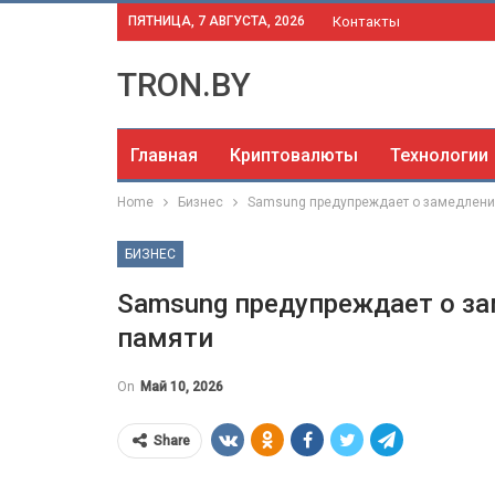
ПЯТНИЦА, 7 АВГУСТА, 2026
Контакты
TRON.BY
Главная
Криптовалюты
Технологии
Home
Бизнес
Samsung предупреждает о замедлени
БИЗНЕС
Samsung предупреждает о з
памяти
On
Май 10, 2026
Share