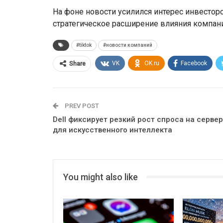
На фоне новости усилился интерес инвесторо
стратегическое расширение влияния компан
#tiktok
#новости компаний
VK
OK.ru
Facebook
Share
PREV POST
Dell фиксирует резкий рост спроса на серве
для искусственного интеллекта
You might also like