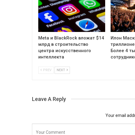
Meta и BlackRock вложат $14
Илон Маск
млрд в строительство
триллионе
центра искусственного
Более 4 ты
интеллекта
сотрудник
PREV
NEXT
Leave A Reply
Your email addr